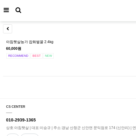
아침햇살농가 잡화벌꿀 2.4kg
60,000원
RECOMMEND
BEST
NEW
CS CENTER
010-2939-1365
상호:아침햇살 | 대표:이승규 | 주소:경남 산청군 신안면 문익점로 174 (신안리) | 연락처:0