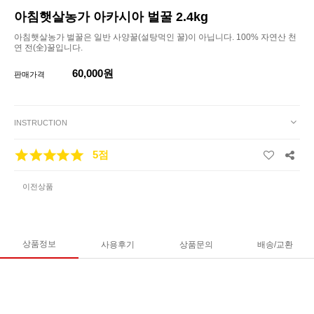
아침햇살농가 아카시아 벌꿀 2.4kg
아침햇살농가 벌꿀은 일반 사양꿀(설탕먹인 꿀)이 아닙니다. 100% 자연산 천
연 전(全)꿀입니다.
60,000원
판매가격
INSTRUCTION
5점
이전상품
상품정보
사용후기
상품문의
배송/교환