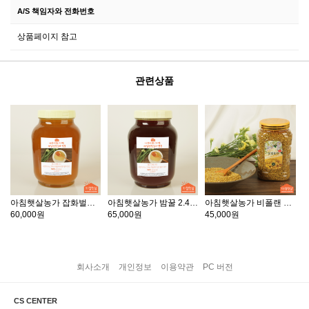
A/S 책임자와 전화번호
상품페이지 참고
관련상품
아침햇살농가 잡화벌꿀 2.4kg
아침햇살농가 밤꿀 2.4kg
아침햇살농가 비폴랜 1kg
60,000원
65,000원
45,000원
회사소개
개인정보
이용약관
PC 버전
CS CENTER