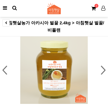
0
아침햇살농가 아카시아 벌꿀 2.4kg > 아침햇살 벌꿀/
비폴랜