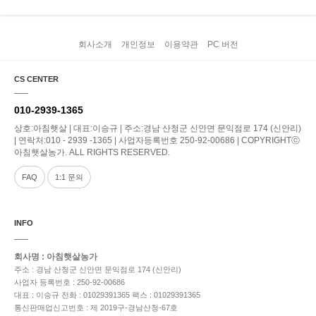
회사소개
개인정보
이용약관
PC 버전
CS CENTER
010-2939-1365
상호:아침햇살 | 대표:이승규 | 주소:경남 산청군 신안면 문익점로 174 (신안리)
| 연락처:010 - 2939 -1365 | 사업자등록번호 250-92-00686 | COPYRIGHTⓒ
아침햇살농가. ALL RIGHTS RESERVED.
FAQ
1:1 문의
INFO
회사명 : 아침햇살농가
주소 : 경남 산청군 신안면 문익점로 174 (신안리)
사업자 등록번호 : 250-92-00686
대표 : 이승규
전화 : 01029391365
팩스 : 01029391365
통신판매업신고번호 : 제 2019구-경남산청-67호