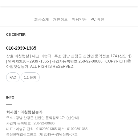
회사소개
개인정보
이용약관
PC 버전
CS CENTER
010-2939-1365
상호:아침햇살 | 대표:이승규 | 주소:경남 산청군 신안면 문익점로 174 (신안리)
| 연락처:010 - 2939 -1365 | 사업자등록번호 250-92-00686 | COPYRIGHTⓒ
아침햇살농가. ALL RIGHTS RESERVED.
FAQ
1:1 문의
INFO
회사명 : 아침햇살농가
주소 : 경남 산청군 신안면 문익점로 174 (신안리)
사업자 등록번호 : 250-92-00686
대표 : 이승규
전화 : 01029391365
팩스 : 01029391365
통신판매업신고번호 : 제 2019구-경남산청-67호