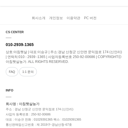
회사소개
개인정보
이용약관
PC 버전
CS CENTER
010-2939-1365
상호:아침햇살 | 대표:이승규 | 주소:경남 산청군 신안면 문익점로 174 (신안리)
| 연락처:010 - 2939 -1365 | 사업자등록번호 250-92-00686 | COPYRIGHTⓒ
아침햇살농가. ALL RIGHTS RESERVED.
FAQ
1:1 문의
INFO
회사명 : 아침햇살농가
주소 : 경남 산청군 신안면 문익점로 174 (신안리)
사업자 등록번호 : 250-92-00686
대표 : 이승규
전화 : 01029391365
팩스 : 01029391365
통신판매업신고번호 : 제 2019구-경남산청-67호