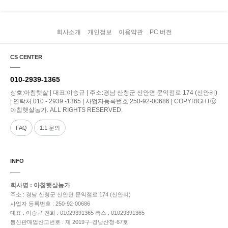
회사소개
개인정보
이용약관
PC 버전
CS CENTER
010-2939-1365
상호:아침햇살 | 대표:이승규 | 주소:경남 산청군 신안면 문익점로 174 (신안리)
| 연락처:010 - 2939 -1365 | 사업자등록번호 250-92-00686 | COPYRIGHTⓒ
아침햇살농가. ALL RIGHTS RESERVED.
FAQ
1:1 문의
INFO
회사명 : 아침햇살농가
주소 : 경남 산청군 신안면 문익점로 174 (신안리)
사업자 등록번호 : 250-92-00686
대표 : 이승규
전화 : 01029391365
팩스 : 01029391365
통신판매업신고번호 : 제 2019구-경남산청-67호