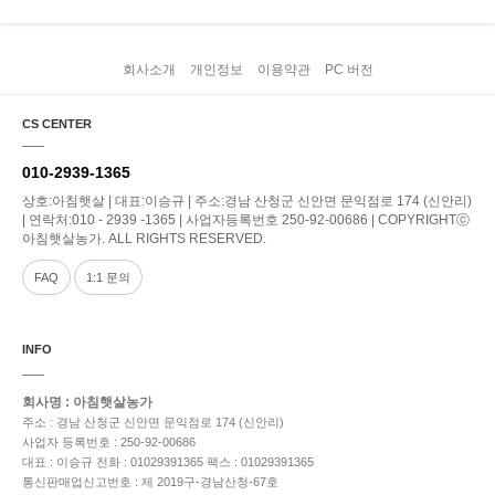
회사소개
개인정보
이용약관
PC 버전
CS CENTER
010-2939-1365
상호:아침햇살 | 대표:이승규 | 주소:경남 산청군 신안면 문익점로 174 (신안리)
| 연락처:010 - 2939 -1365 | 사업자등록번호 250-92-00686 | COPYRIGHTⓒ
아침햇살농가. ALL RIGHTS RESERVED.
FAQ
1:1 문의
INFO
회사명 : 아침햇살농가
주소 : 경남 산청군 신안면 문익점로 174 (신안리)
사업자 등록번호 : 250-92-00686
대표 : 이승규
전화 : 01029391365
팩스 : 01029391365
통신판매업신고번호 : 제 2019구-경남산청-67호