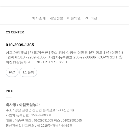
회사소개
개인정보
이용약관
PC 버전
CS CENTER
010-2939-1365
상호:아침햇살 | 대표:이승규 | 주소:경남 산청군 신안면 문익점로 174 (신안리)
| 연락처:010 - 2939 -1365 | 사업자등록번호 250-92-00686 | COPYRIGHTⓒ
아침햇살농가. ALL RIGHTS RESERVED.
FAQ
1:1 문의
INFO
회사명 : 아침햇살농가
주소 : 경남 산청군 신안면 문익점로 174 (신안리)
사업자 등록번호 : 250-92-00686
대표 : 이승규
전화 : 01029391365
팩스 : 01029391365
통신판매업신고번호 : 제 2019구-경남산청-67호