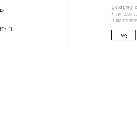
상호:아침햇살 | 
다.
처:010 - 2939
LL RIGHTS RES
감합니다.
FAQ