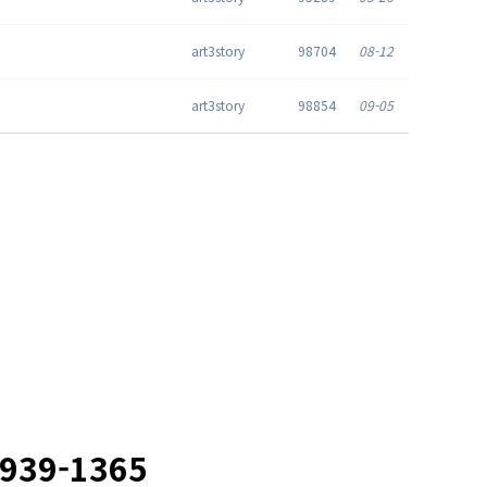
art3story
98704
08-12
art3story
98854
09-05
2939-1365