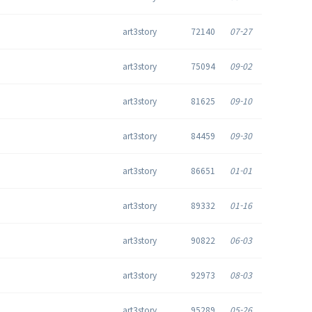
art3story
72140
07-27
art3story
75094
09-02
art3story
81625
09-10
art3story
84459
09-30
art3story
86651
01-01
art3story
89332
01-16
art3story
90822
06-03
art3story
92973
08-03
art3story
95289
05-26