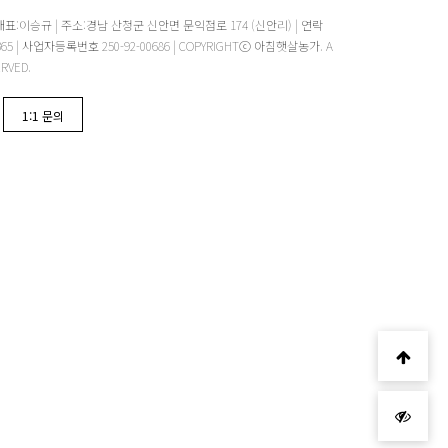
대표:이승규 | 주소:경남 산청군 신안면 문익점로 174 (신안리) | 연락
 -1365 | 사업자등록번호 250-92-00686 | COPYRIGHTⓒ 아침햇살농가. A
ERVED.
1:1 문의