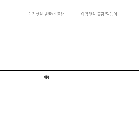
아침햇살 벌꿀/비폴랜
아침햇살 곶감/말랭이
제목