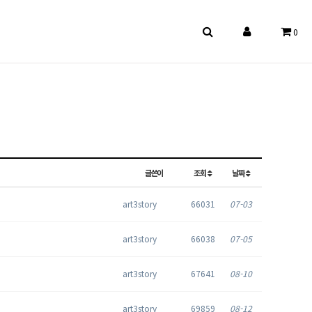
0
글쓴이
조회
날짜
art3story
66031
07-03
art3story
66038
07-05
art3story
67641
08-10
art3story
69859
08-12