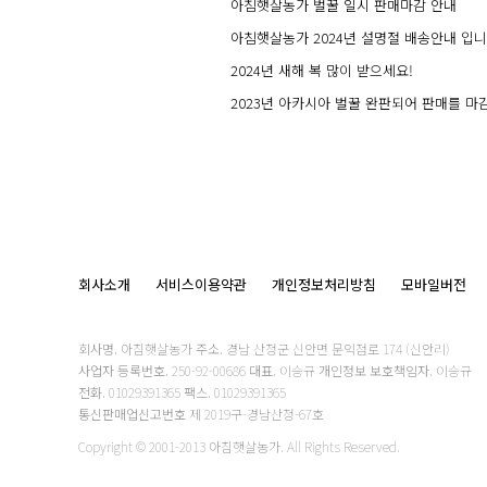
아침햇살농가 벌꿀 일시 판매마감 안내
아침햇살농가 2024년 설명절 배송안내 입니
2024년 새해 복 많이 받으세요!
2023년 아카시아 벌꿀 완판되어 판매를 마
회사소개
서비스이용약관
개인정보처리방침
모바일버전
회사명.
아침햇살농가
주소.
경남 산청군 신안면 문익점로 174 (신안리)
사업자 등록번호.
250-92-00686
대표.
이승규
개인정보 보호책임자.
이승규
전화.
01029391365
팩스.
01029391365
통신판매업신고번호
제 2019구-경남산청-67호
Copyright © 2001-2013 아침햇살농가. All Rights Reserved.