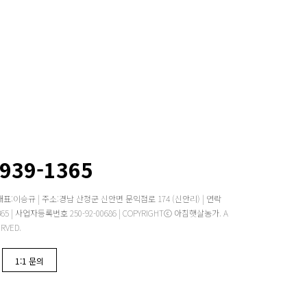
2939-1365
대표:이승규 | 주소:경남 산청군 신안면 문익점로 174 (신안리) | 연락
 -1365 | 사업자등록번호 250-92-00686 | COPYRIGHTⓒ 아침햇살농가. A
ERVED.
1:1 문의