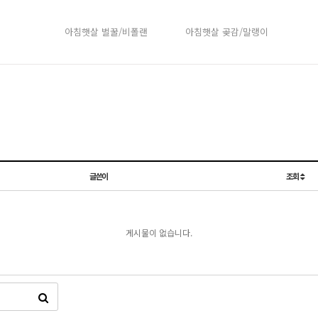
아침햇살 벌꿀/비폴랜
아침햇살 곶감/말랭이
글쓴이
조회
게시물이 없습니다.