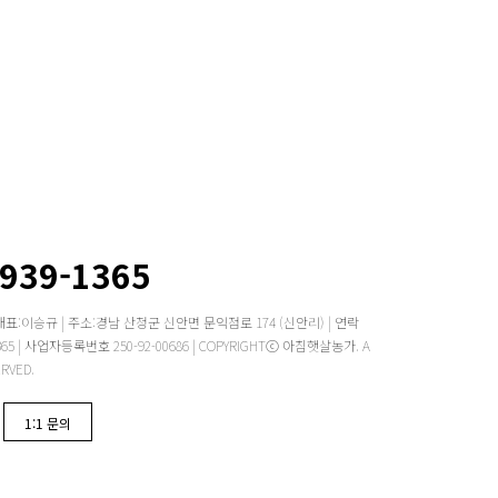
2939-1365
대표:이승규 | 주소:경남 산청군 신안면 문익점로 174 (신안리) | 연락
 -1365 | 사업자등록번호 250-92-00686 | COPYRIGHTⓒ 아침햇살농가. A
ERVED.
1:1 문의