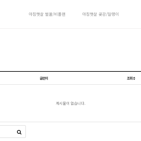
아침햇살 벌꿀/비폴랜
아침햇살 곶감/말랭이
글쓴이
조회
게시물이 없습니다.